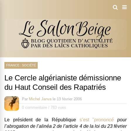
FRANCE : SOCIÉTÉ
Le Cercle algérianiste démissionne
du Haut Conseil des Rapatriés
Par
Michel Janva
le
13 février 2006
0 commentaire
/
783 vues
Le président de la République
s’est "
prononcé
pour
l’abrogation de l’alinéa 2 de l’article 4 de la loi du 23 février