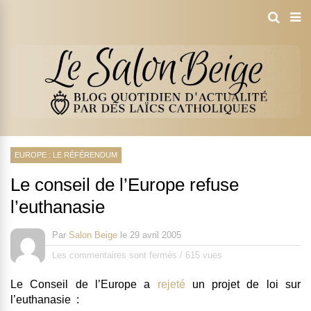
EUROPE : LE RÉFÉRENDUM
Le conseil de l’Europe refuse
l’euthanasie
Par
Salon Beige
le
29 avril 2005
Les commentaires sont fermés
/
615 vues
Le Conseil de l’Europe a
rejeté
un projet de loi sur
l’euthanasie :