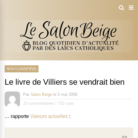
NON CLASSIFIÉ(E)
Le livre de Villiers se vendrait bien
Par
Salon Beige
le
5 mai 2006
10 commentaires
/
733 vues
… rapporte
Valeurs actuelles
: