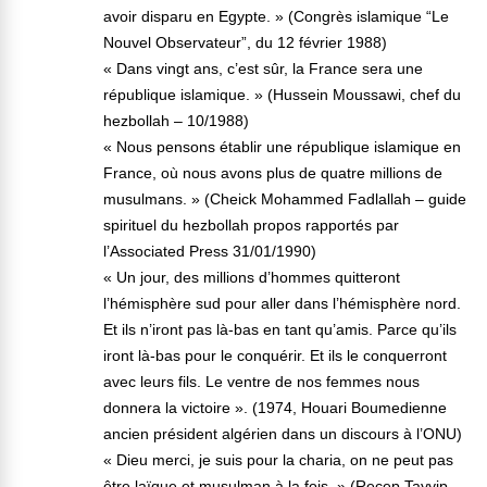
avoir disparu en Egypte. » (Congrès islamique “Le
Nouvel Observateur”, du 12 février 1988)
« Dans vingt ans, c’est sûr, la France sera une
république islamique. » (Hussein Moussawi, chef du
hezbollah – 10/1988)
« Nous pensons établir une république islamique en
France, où nous avons plus de quatre millions de
musulmans. » (Cheick Mohammed Fadlallah – guide
spirituel du hezbollah propos rapportés par
l’Associated Press 31/01/1990)
« Un jour, des millions d’hommes quitteront
l’hémisphère sud pour aller dans l’hémisphère nord.
Et ils n’iront pas là-bas en tant qu’amis. Parce qu’ils
iront là-bas pour le conquérir. Et ils le conquerront
avec leurs fils. Le ventre de nos femmes nous
donnera la victoire ». (1974, Houari Boumedienne
ancien président algérien dans un discours à l’ONU)
« Dieu merci, je suis pour la charia, on ne peut pas
être laïque et musulman à la fois. » (Recep Tayyip