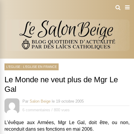
L'EGLISE : L'EGLISE EN FRANCE
Le Monde ne veut plus de Mgr Le
Gal
Par
Salon Beige
le
19 octobre 2005
6 commentaires
/
800 vues
L’évêque aux Armées, Mgr Le Gal, doit être, ou non,
reconduit dans ses fonctions en mai 2006.