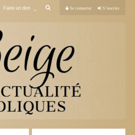
Faire un don
Se connecter
S’inscrire