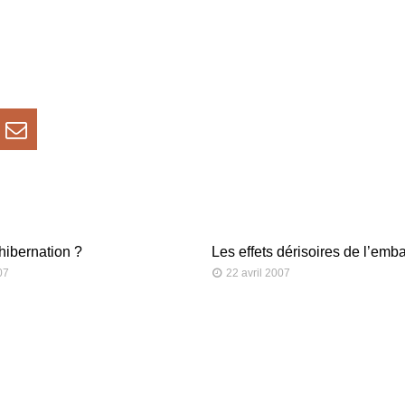
ibernation ?
Les effets dérisoires de l’emb
07
22 avril 2007