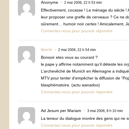
Anonyme
2 mai 2006, 22 h 53 min
Effectivement, cocasse ! Le ménage du siècle ! Au 
leur proposer une greffe de cerveaux ? Ce ne do
sûrement… humoir noir certes ! Amicalement, J
Connectez-vous pour pouvoir répondre
liberté
2 mai 2006, 22 h 54 min
Bonsoir etes vous au courant ?
le pape y affirme notamment qu’il déteste les or
L’archevêché de Munich en Allemagne a indiqué a
MTV pour tenter d’empêcher la diffusion de “Pop
blasphématoire. (actu wanadoo)
Connectez-vous pour pouvoir répondre
Ad Jesum per Mariam
3 mai 2006, 8 h 10 min
La teneur du dialogue montre des gens qui ne se
Connectez-vous pour pouvoir répondre