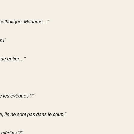
te catholique, Madame…"
s !"
onde entier…"
c les évêques ?"
e, ils ne sont pas dans le coup."
 médias ?"