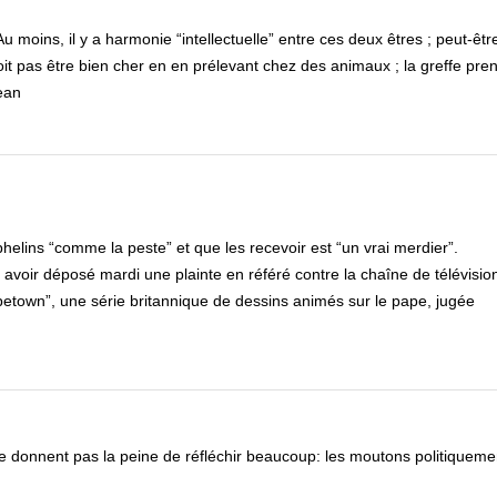
moins, il y a harmonie “intellectuelle” entre ces deux êtres ; peut-être 
it pas être bien cher en en prélevant chez des animaux ; la greffe pre
ean
phelins “comme la peste” et que les recevoir est “un vrai merdier”.
voir déposé mardi une plainte en référé contre la chaîne de télévisio
etown”, une série britannique de dessins animés sur le pape, jugée
 donnent pas la peine de réfléchir beaucoup: les moutons politiquemen