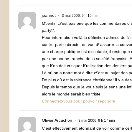
jeannot
3 mai 2006, 9 h 15 min
M\’enfin c\’est pas pire que les commentaires créti
party\”.
Pour information voilà la définition admise de l\’i
contre-partie directe, en vue d\’assurer la couv
une charge publique est discutable, il reste q
par une bonne tranche de la société française. A
que l\’on doit critiquer l\’utilisation des deniers pu
Là où on a notre mot à dire c\’est au sujet des p
De plus où est la tolérance chrétienne! Il y a de
Depuis le temps que je vous suis je sens une inf
alors le monde serait bien triste!
Connectez-vous pour pouvoir répondre
Olivier Arcachon
3 mai 2006, 9 h 17 min
C’est effectivement étonnant de voir comme cert