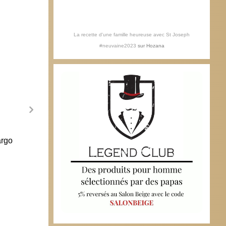
La recette d'une famille heureuse avec St Joseph
#neuvaine2023
sur
Hozana
argo
Conclusions de la conférence
Après
épiscopale
28 m
9 novembre 2006