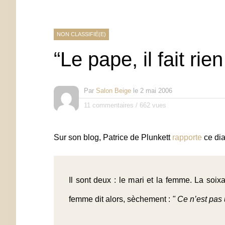
NON CLASSIFIÉ(E)
“Le pape, il fait ri
Par
Salon Beige
le
2 mai 2006
11 commentaires
/
662 vues
Sur son blog, Patrice de Plunkett
rapporte
ce dia
Il sont deux : le mari et la femme. La soix
femme dit alors, sèchement :
" Ce n’est pas