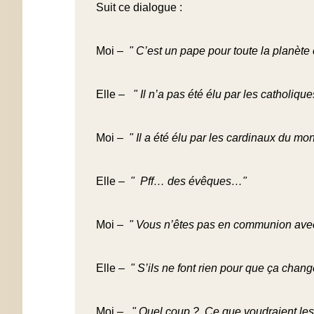
Suit ce dialogue :
Moi –
" C’est un pape pour toute la planè
Elle –
" Il n’a pas été élu par les catholique
Moi –
" Il a été élu par les cardinaux du m
Elle –
" Pff… des évêques…"
Moi –
" Vous n’êtes pas en communion ave
Elle –
" S’ils ne font rien pour que ça chang
Moi –
" Quel coup ? Ce que voudraient les