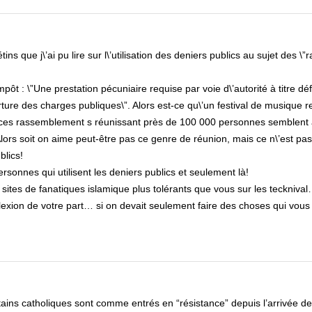
ns que j\’ai pu lire sur l\’utilisation des deniers publics au sujet des \”
mpôt : \”Une prestation pécuniaire requise par voie d\’autorité à titre défi
erture des charges publiques\”. Alors est-ce qu\’un festival de musique 
ue ces rassemblement s réunissant près de 100 000 personnes semblent
lors soit on aime peut-être pas ce genre de réunion, mais ce n\’est pas
blics!
ersonnes qui utilisent les deniers publics et seulement là!
s sites de fanatiques islamique plus tolérants que vous sur les teckniva
lexion de votre part… si on devait seulement faire des choses qui vous
ains catholiques sont comme entrés en “résistance” depuis l’arrivée de