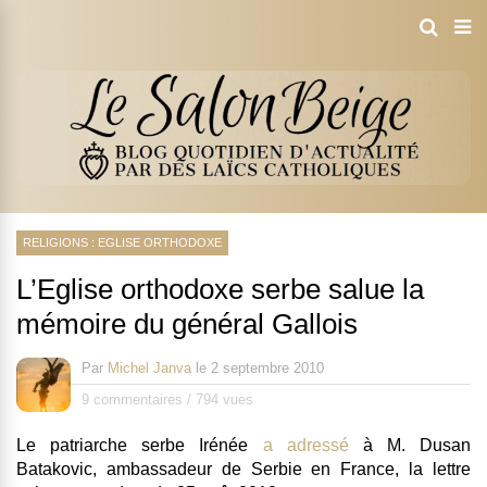
RELIGIONS : EGLISE ORTHODOXE
L’Eglise orthodoxe serbe salue la
mémoire du général Gallois
Par
Michel Janva
le
2 septembre 2010
9 commentaires
/
794 vues
Le patriarche serbe Irénée
a adressé
à M. Dusan
Batakovic, ambassadeur de Serbie en France, la lettre