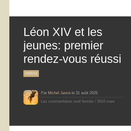
Léon XIV et les
jeunes: premier
rendez-vous réussi
VIDÉOS
Par
Michel Janva
le
31 août 2025
Les commentaires sont fermés
/
3503 vues