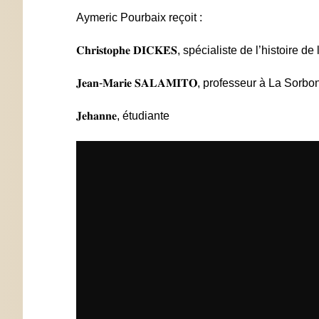
Aymeric Pourbaix reçoit :
𝐂𝐡𝐫𝐢𝐬𝐭𝐨𝐩𝐡𝐞 𝐃𝐈𝐂𝐊𝐄̀𝐒, spécialiste de l’histoire
𝐉𝐞𝐚𝐧-𝐌𝐚𝐫𝐢𝐞 𝐒𝐀𝐋𝐀𝐌𝐈𝐓𝐎, professeur à La S
𝐉𝐞𝐡𝐚𝐧𝐧𝐞, étudiante