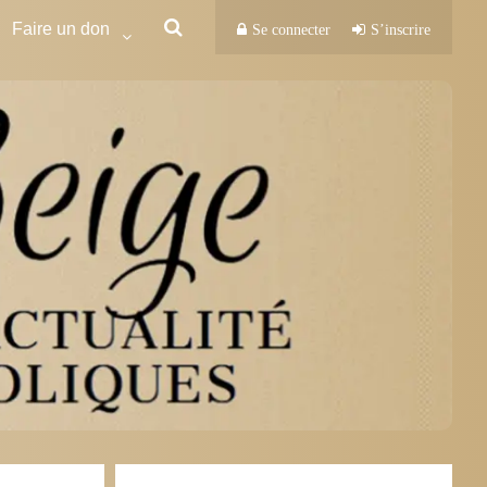
Faire un don
Se connecter
S’inscrire