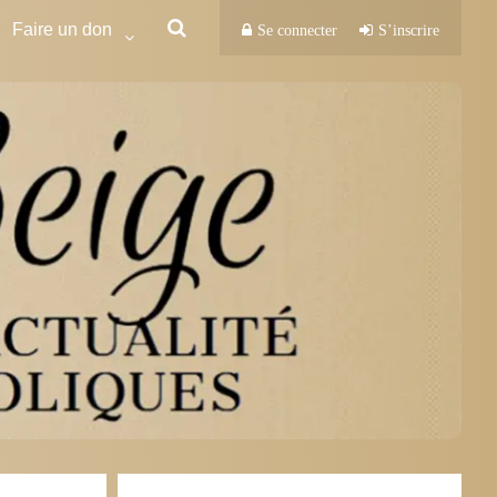
Faire un don
Se connecter
S’inscrire