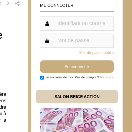
ME CONNECTER
e
Mot de passe oublié
Se souvenir de moi
Pas de compte ?
M'inscrire
ère
SALON BEIGE ACTION
ens
dre
u à
 la