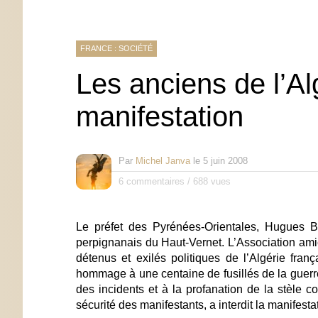
FRANCE : SOCIÉTÉ
Les anciens de l’Alg
manifestation
Par
Michel Janva
le
5 juin 2008
6 commentaires
/
688 vues
Le préfet des Pyrénées-Orientales, Hugues 
perpignanais du Haut-Vernet.
L’Association ami
détenus et exilés politiques de l’Algérie franç
hommage à une centaine de fusillés de la guerre
des incidents et à la profanation de la stèle 
sécurité des manifestants, a interdit la manifesta