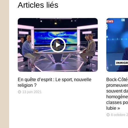
Articles liés
En quête d’esprit : Le sport, nouvelle
Bock-Côté 
religion ?
promeuvent
souvent da
13 juin 2021
homogènes
classes po
lubie »
8 octobre 