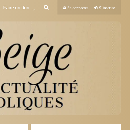
Faire un don
Se connecter
S’inscrire