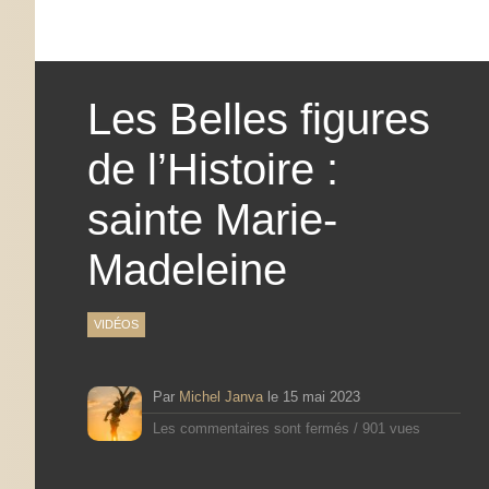
Les Belles figures
de l’Histoire :
sainte Marie-
Madeleine
VIDÉOS
Par
Michel Janva
le
15 mai 2023
Les commentaires sont fermés
/
901 vues