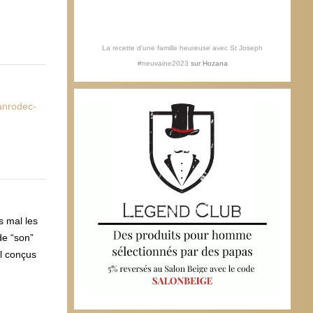
La recette d'une famille heureuse avec St Joseph
#neuvaine2023
sur
Hozana
lanrodec-
s mal les
de “son”
l conçus