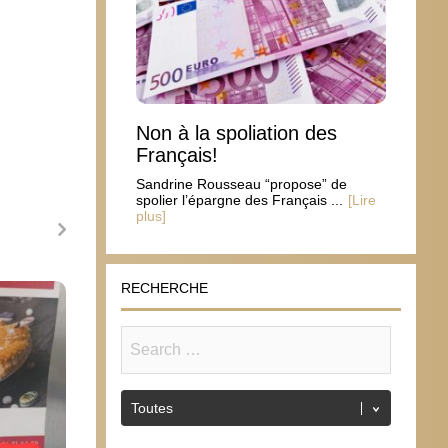
Non à la spoliation des
Français!
Sandrine Rousseau “propose” de
spolier l’épargne des Français ...
[Lire
plus]
RECHERCHE
Le suicide français a commencé à la
#16oct
Révolution
Senti
23 octobre 2014
15 o