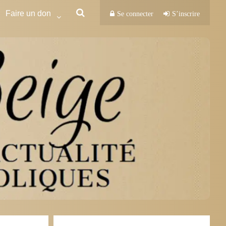
Faire un don
Se connecter
S’inscrire