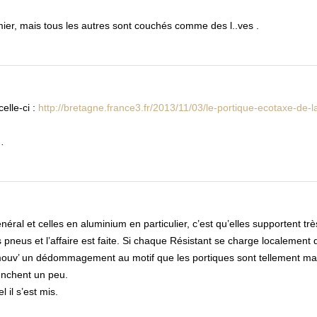
ier, mais tous les autres sont couchés comme des l..ves .
elle-ci :
http://bretagne.france3.fr/2013/11/03/le-portique-ecotaxe-de-
…
éral et celles en aluminium en particulier, c’est qu’elles supportent trè
neus et l’affaire est faite. Si chaque Résistant se charge localement 
omouv’ un dédommagement au motif que les portiques sont tellement ma
penchent un peu.
 il s’est mis.