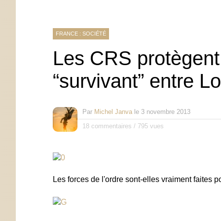
FRANCE : SOCIÉTÉ
Les CRS protègent 
“survivant” entre Lo
Par
Michel Janva
le
3 novembre 2013
18 commentaires
/
795 vues
Les forces de l'ordre sont-elles vraiment faites p