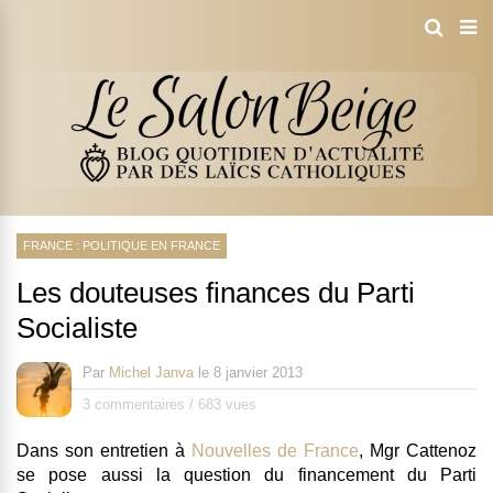
FRANCE : POLITIQUE EN FRANCE
Les douteuses finances du Parti
Socialiste
Par
Michel Janva
le
8 janvier 2013
3 commentaires
/
683 vues
Dans son entretien à
Nouvelles de France
,
Mgr Cattenoz
se pose aussi la question du financement du Parti