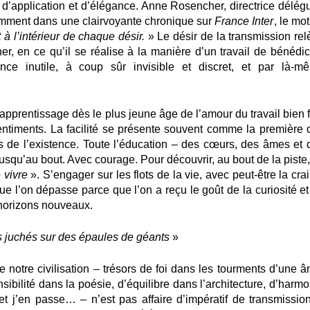
, d’application et d’élégance. Anne Rosencher, directrice délég
cemment dans une clairvoyante chronique sur
France Inter
, le mo
à l’intérieur de chaque désir.
» Le désir de la transmission rel
 en ce qu’il se réalise à la manière d’un travail de bénédict
nce inutile, à coup sûr invisible et discret, et par là-m
’apprentissage dès le plus jeune âge de l’amour du travail bien f
ntiments. La facilité se présente souvent comme la première 
s de l’existence. Toute l’éducation – des cœurs, des âmes et 
 jusqu’au bout. Avec courage. Pour découvrir, au bout de la piste
 vivre
». S’engager sur les flots de la vie, avec peut-être la cra
e l’on dépasse parce que l’on a reçu le goût de la curiosité et
 horizons nouveaux.
juchés sur des épaules de géants
»
 notre civilisation – trésors de foi dans les tourments d’une â
sibilité dans la poésie, d’équilibre dans l’architecture, d’harm
t j’en passe… – n’est pas affaire d’impératif de transmission.