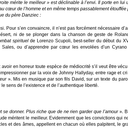
oite mérite le meilleur » est déclinable à l’envi. Il porte en lui
me au cœur de l’homme et en même temps passablement étouffée 
que du père Danziec :
si. Pour s’en convaincre, il n’est pas forcément nécessaire d’al
désert, ni de se plonger dans la chanson de geste de Rolan
mbat spirituel
de Lorenzo Scupoli, best-seller du début du XV
de Sales, ou d’apprendre par cœur les envolées d’un Cyrano
 avoir en horreur toute espèce de médiocrité s’il veut être vécu
r impressionner par la voix de Johnny Hallyday, entre rage et cr
leur
». Mis en musique par son fils David, sur un texte du parol
 le sens de l’existence et de l’authentique liberté.
ut se donner. Plus riche que de ne rien garder que l’amour
». B
ctitude méritent le meilleur. Evidemment que les convictions qui 
les et des âmes, appellent en chacun où elles palpitent, le gr