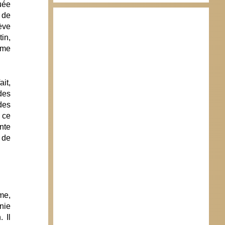
uée
t de
ève
in,
ême
ait,
des
des
, ce
inte
 de
me,
onie
 Il