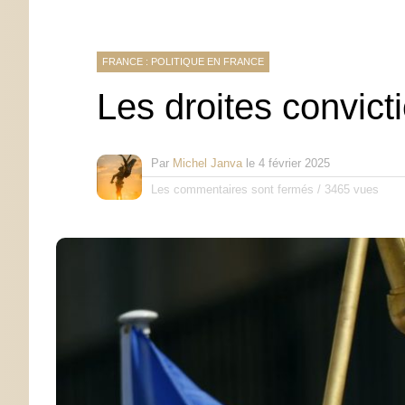
FRANCE : POLITIQUE EN FRANCE
Les droites convicti
Par
Michel Janva
le
4 février 2025
Les commentaires sont fermés
/
3465 vues