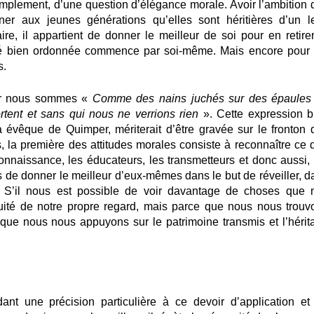
s simplement, d’une question d’élégance morale. Avoir l’ambition
ner aux jeunes générations qu’elles sont héritières d’un l
re, il appartient de donner le meilleur de soi pour en retirer
rité bien ordonnée commence par soi-même. Mais encore pour 
s.
 car nous sommes «
Comme des nains juchés sur des épaules
rtent et sans qui nous ne verrions rien
». Cette expression b
évêque de Quimper, mériterait d’être gravée sur le fronton 
s, la première des attitudes morales consiste à reconnaître ce 
nnaissance, les éducateurs, les transmetteurs et donc aussi, 
iés de donner le meilleur d’eux-mêmes dans le but de réveiller, 
oin. S’il nous est possible de voir davantage de choses que 
uité de notre propre regard, mais parce que nous nous trouv
que nous nous appuyons sur le patrimoine transmis et l’hérit
ant une précision particulière à ce devoir d’application et