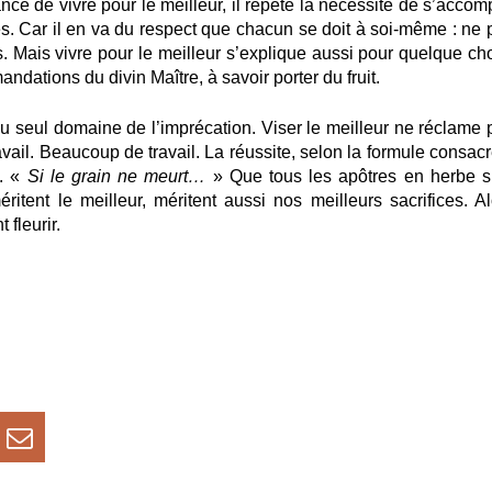
ance de vivre pour le meilleur, il répète la nécessité de s’accomp
tes. Car il en va du respect que chacun se doit à soi-même : ne 
s. Mais vivre pour le meilleur s’explique aussi pour quelque ch
dations du divin Maître, à savoir porter du fruit.
au seul domaine de l’imprécation. Viser le meilleur ne réclame 
avail. Beaucoup de travail. La réussite, selon la formule consac
n. «
Si le grain ne meurt…
» Que tous les apôtres en herbe s
éritent le meilleur, méritent aussi nos meilleurs sacrifices. Al
fleurir.