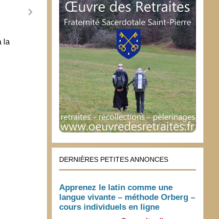
 la
Primaires à l’UMP-Paris
Actio
Bibi
21 février 2006
27 o
DERNIÈRES PETITES ANNONCES
Apprenez le latin comme une
langue vivante – méthode Orberg –
cours individuels en ligne