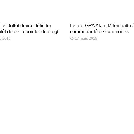
e Duflot devrait féliciter
Le pro-GPA Alain Milon battu à
utôt de de la pointer du doigt
communauté de communes
e 2012
17 mars 2015