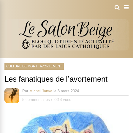
CULTURE DE MORT : AVORTEMENT
Les fanatiques de l’avortement
Par
Michel Janva
le
8 mars 2024
5 commentaires
/
2318 vues