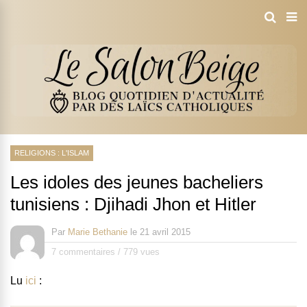
RELIGIONS : L'ISLAM
Les idoles des jeunes bacheliers
tunisiens : Djihadi Jhon et Hitler
Par
Marie Bethanie
le
21 avril 2015
7 commentaires
/
779 vues
Lu
ici
: