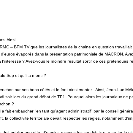
s. Ainsi:
 RMC – BFM TV que les journalistes de la chaine en question travaillait
ns d’euros évaporés dans la présentation patrimoniale de MACRON. Ave
 l’interessé ? Avez-vous le moindre résultat sortir de ces prétendues 
ale Sup et qu’il a menti ?
chon sur ses bons côtés et le font ainsi monter . Ainsi, Jean-Luc Mé
lundi soir lors du grand débat de TF1. Pourquoi alors les journaleux ne p
nchon ?
l a fait embaucher “en tant qu’agent administratif” par le conseil généra
la collectivité territoriale devait respecter les règles, notamment d’imp
doit publier une offre d’emploi, recevoir les candidats et recruter le pl