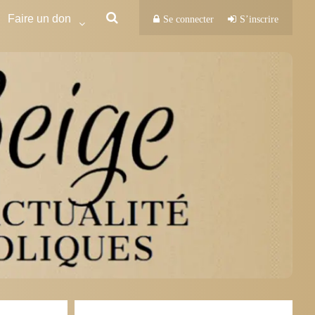
Faire un don
Se connecter
S’inscrire