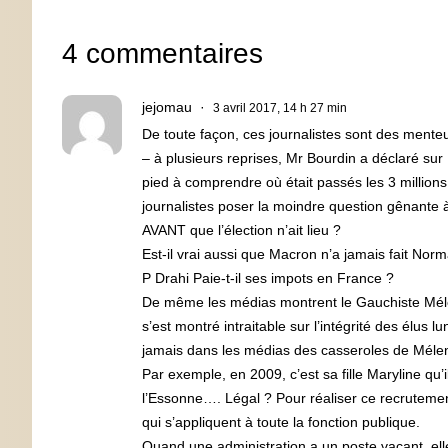
4 commentaires
jejomau
3 avril 2017, 14 h 27 min
De toute façon, ces journalistes sont des menteur
– à plusieurs reprises, Mr Bourdin a déclaré sur
pied à comprendre où était passés les 3 millio
journalistes poser la moindre question gênante à
AVANT que l’élection n’ait lieu ?
Est-il vrai aussi que Macron n’a jamais fait Norm
P Drahi Paie-t-il ses impots en France ?
De même les médias montrent le Gauchiste Mélen
s’est montré intraitable sur l’intégrité des élus 
jamais dans les médias des casseroles de Méle
Par exemple, en 2009, c’est sa fille Maryline qu’i
l’Essonne…. Légal ? Pour réaliser ce recrutement, 
qui s’appliquent à toute la fonction publique.
Quand une administration a un poste vacant, elle 