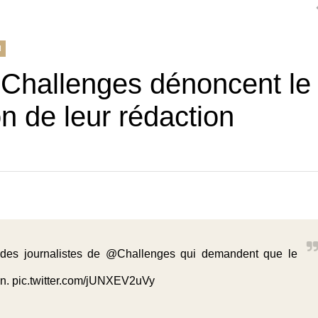
N
e Challenges dénoncent le
on de leur rédaction
des journalistes de
@Challenges
qui demandent que le
on
.
pic.twitter.com/jUNXEV2uVy