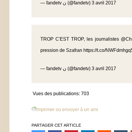
— fandetv ن (@fandetv)
3 avril 2017
TROP C'EST TROP, les journalistes
@Cha
pression de Szafran
https://t.co/NWFdmhgq
— fandetv ن (@fandetv)
3 avril 2017
Vues des publications:
703
Imprimer ou envoyer à un ami
PARTAGER CET ARTICLE