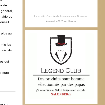
re de
 général,
mairie de
La recette d'une famille heureuse avec St Joseph
#neuvaine2023
sur
Hozana
Conseil
à plus au
 mis les
 mois. Au
es qui
e leurs