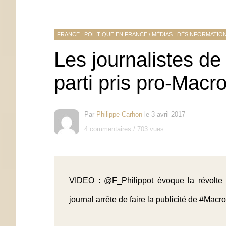
FRANCE : POLITIQUE EN FRANCE
/
MÉDIAS : DÉSINFORMATIO
Les journalistes d
parti pris pro-Macr
Par
Philippe Carhon
le
3 avril 2017
4 commentaires
/
703 vues
VIDEO :
@F_Philippot
évoque la révolte 
journal arrête de faire la publicité de
#Macr