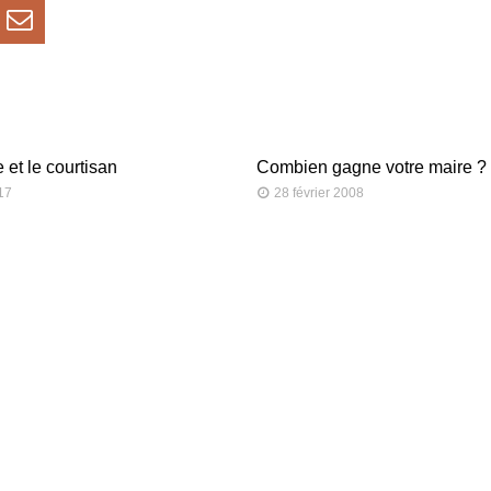
 et le courtisan
Combien gagne votre maire ?
017
28 février 2008