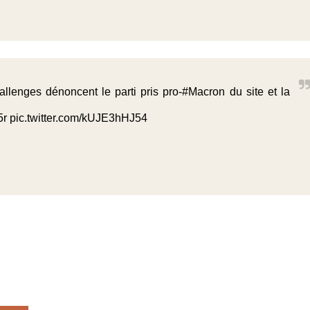
llenges
dénoncent le parti pris pro-
#Macron
du site et la
5r
pic.twitter.com/kUJE3hHJ54