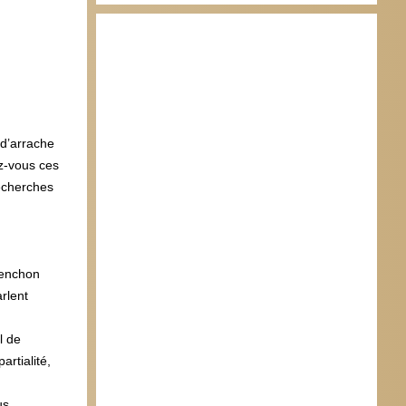
 d’arrache
z-vous ces
recherches
lenchon
arlent
l de
artialité,
us