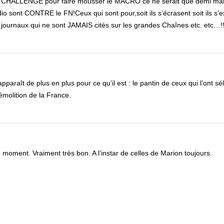
CHALLENGE pour faire mousser le MACRO ce ne serait que demi mal
o sont CONTRE le FN!Ceux qui sont pour,soit ils s’écrasent soit ils s’
journaux qui ne sont JAMAIS cités sur les grandes Chaînes etc. etc…!
araît de plus en plus pour ce qu’il est : le pantin de ceux qui l’ont sé
démolition de la France.
ce moment. Vraiment très bon. A l’instar de celles de Marion toujours.