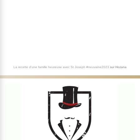
La recette d'une famille heureuse avec St Joseph #neuvaine2023
sur
Hozana