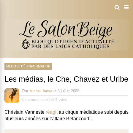
MÉDIAS : DÉSINFORMATION
Les médias, le Che, Chavez et Uribe
Par
Michel Janva
le
3 juillet 2008
0 commentaire
/
601 vues
Christain Vanneste
réagit
au cirque médiatique subi depuis
plusieurs années sur l’affaire Betancourt :