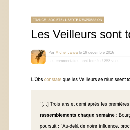
FRANCE : SOCIÉTÉ
/
LIBERTÉ D'EXPRESSION
Les Veilleurs sont t
Par
Michel Janva
le
19 décembre 2016
Les commentaires sont fermés
/
858 vues
L'Obs
constate
que les Veilleurs se réunissent to
"[…] Trois ans et demi après les
premières 
rassemblements chaque semaine
: Bourg
poursuit : "Au-delà de notre influence, proc