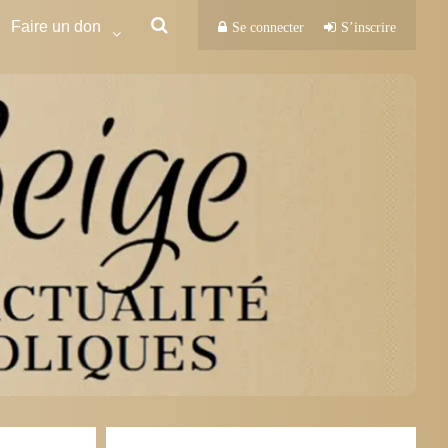
Faire un don
Se connecter
S’inscrire