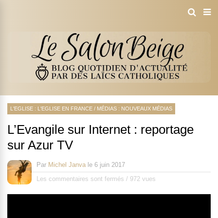
L'EGLISE : L'EGLISE EN FRANCE
/
MÉDIAS : NOUVEAUX MÉDIAS
L’Evangile sur Internet : reportage
sur Azur TV
Par
Michel Janva
le
6 juin 2017
Les commentaires sont fermés
/
972 vues