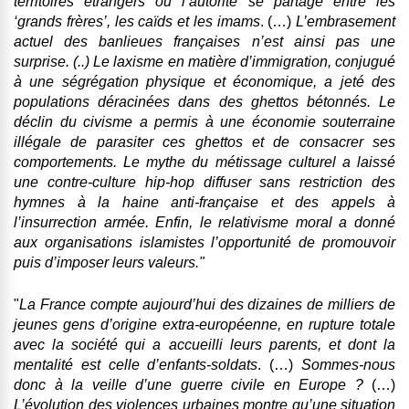
territoires étrangers où l’autorité se partage entre les
‘grands frères’, les caïds et les imams
. (…)
L’embrasement
actuel des banlieues françaises n’est ainsi pas une
surprise.
(..) Le laxisme en matière
d’immigration
, conjugué
à une
ségrégation
physique et économique, a jeté des
populations déracinées dans des ghettos bétonnés. Le
déclin du civisme
a permis à une économie souterraine
illégale de parasiter ces ghettos et de consacrer ses
comportements. Le
mythe du métissage
culturel a laissé
une contre-culture hip-hop diffuser sans restriction des
hymnes à la haine anti-française et des appels à
l’insurrection armée. Enfin, le
relativisme moral
a donné
aux organisations islamistes l’opportunité de promouvoir
puis d’imposer leurs valeurs."
"
La France compte aujourd’hui des dizaines de milliers de
jeunes gens d’origine extra-européenne, en rupture totale
avec la société qui a accueilli leurs parents
, et dont la
mentalité est celle d’enfants-soldats
. (…)
Sommes-nous
donc à la veille d’une guerre civile en Europe ?
(…)
L’évolution des violences urbaines montre qu’une situation