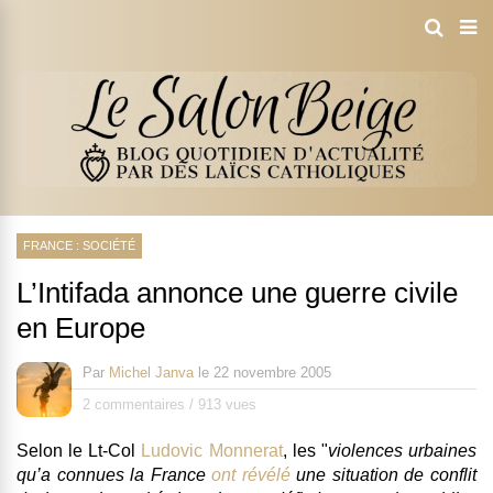
FRANCE : SOCIÉTÉ
L’Intifada annonce une guerre civile
en Europe
Par
Michel Janva
le
22 novembre 2005
2 commentaires
/
913 vues
Selon le Lt-Col
Ludovic Monnerat
, les "
violences urbaines
qu’a connues la France
ont révélé
une situation de conflit