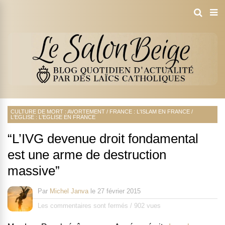
CULTURE DE MORT : AVORTEMENT
/
FRANCE : L'ISLAM EN FRANCE
/
L'EGLISE : L'EGLISE EN FRANCE
“L’IVG devenue droit fondamental
est une arme de destruction
massive”
Par
Michel Janva
le
27 février 2015
Les commentaires sont fermés
/
902 vues