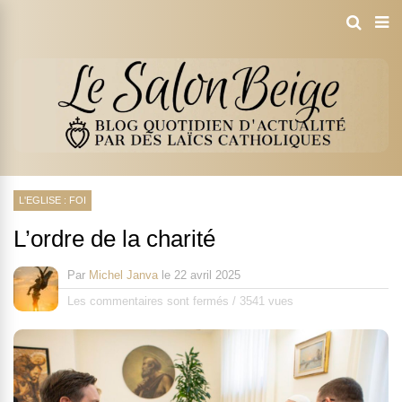
L'EGLISE : FOI
L’ordre de la charité
Par
Michel Janva
le
22 avril 2025
Les commentaires sont fermés
/
3541 vues