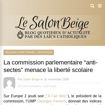
VALEURS CHRÉTIENNES : EDUCATION
La commission parlementaire “anti-
sectes” menace la liberté scolaire
Par
Salon Beige
le
25 novembre 2006
18 commentaires
/
919 vues
Sur
Europe 1
jeudi soir
("A l’air libre"
), le président de la
commission, l’UMP
Georges Fenech
,
donnait des indices