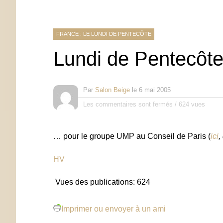
FRANCE : LE LUNDI DE PENTECÔTE
Lundi de Pentecôte,
Par
Salon Beige
le
6 mai 2005
Les commentaires sont fermés
/
624 vues
… pour le groupe UMP au Conseil de Paris (
ici
,
HV
Vues des publications:
624
Imprimer ou envoyer à un ami