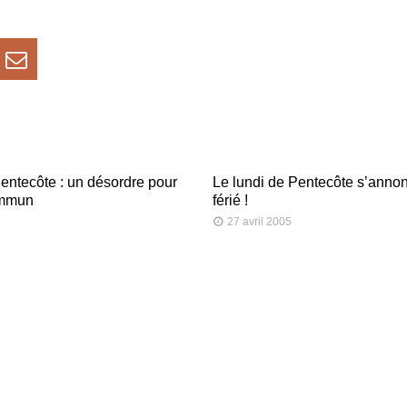
entecôte : un désordre pour
Le lundi de Pentecôte s’anno
ommun
férié !
5
27 avril 2005