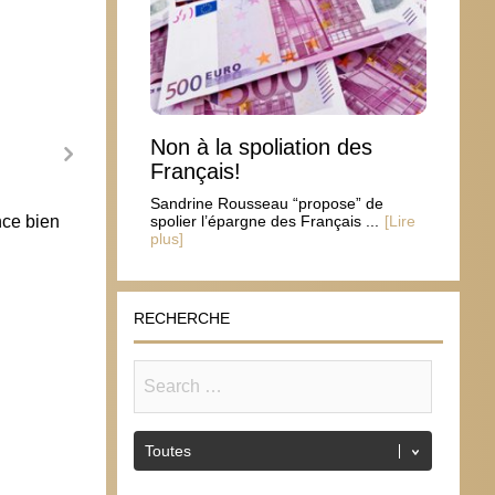
Non à la spoliation des
Français!
Sandrine Rousseau “propose” de
nce bien
Le lundi de Pentecôte de la SNCF
Lundi 
spolier l’épargne des Français ...
[Lire
plus]
l’hori
25 avril 2005
9 ju
RECHERCHE