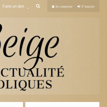
Faire un don
Se connecter
S’inscrire