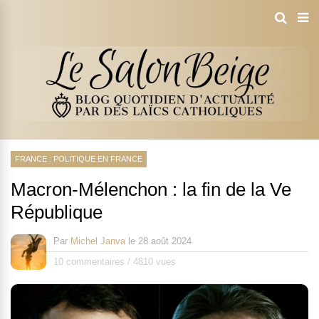
FRANCE : POLITIQUE EN FRANCE
Macron-Mélenchon : la fin de la Ve
République
Par
Michel Janva
le
28 août 2024
10 commentaires
/
4810 vues