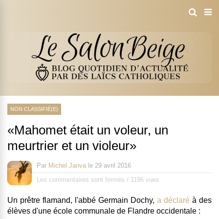
NON CLASSIFIÉ(E)
«Mahomet était un voleur, un
meurtrier et un violeur»
Par
Michel Janva
le
29 avril 2016
Les commentaires sont fermés
/
1196 vues
Un prêtre flamand, l'abbé Germain Dochy,
a déclaré
à des
élèves d'une école communale de Flandre occidentale :