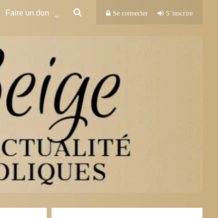
Faire un don
Se connecter
S’inscrire