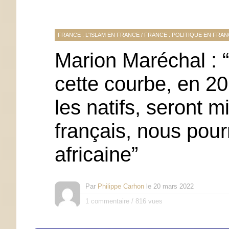
FRANCE : L'ISLAM EN FRANCE
/
FRANCE : POLITIQUE EN FRA
Marion Maréchal : 
cette courbe, en 20
les natifs, seront mi
français, nous pour
africaine”
Par
Philippe Carhon
le
20 mars 2022
1 commentaire
/
816 vues