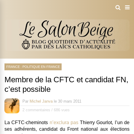
FRANCE : POLITIQUE EN FRANCE
Membre de la CFTC et candidat FN,
c’est possible
Par
Michel Janva
le
30 mars 2011
2 commentaires
/
686 vues
La CFTC-cheminots
n’exclura pas
Thierry Gourlot, l’un de
ses adhérents, candidat du Front national aux élections