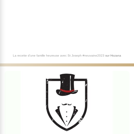
La recette d'une famille heureuse avec St Joseph #neuvaine2023
sur
Hozana