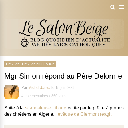
L'EGLISE : L'EGLISE EN FRANCE
Mgr Simon répond au Père Delorme
Par
Michel Janva
le
15 juin 2008
4 commentaires
/
860 vues
Suite à la
scandaleuse tribune
écrite par le prêtre à propos
des chrétiens en Algérie,
l’évêque de Clermont réagit
: