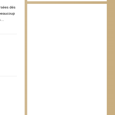
ursées dés
t beaucoup
us…