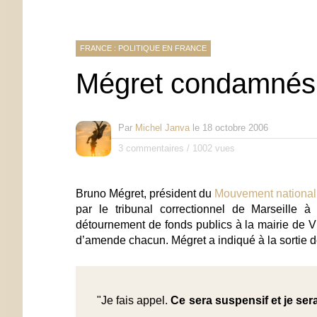
FRANCE : POLITIQUE EN FRANCE
Mégret condamnés
Par
Michel Janva
le
18 octobre 2006
3 commentaires
/
1002 vues
Bruno Mégret, président du
Mouvement national 
par le tribunal correctionnel de Marseille 
détournement de fonds publics à la mairie de Vi
d’amende chacun. Mégret a indiqué à la sortie de 
"Je fais appel.
Ce sera suspensif et je sera