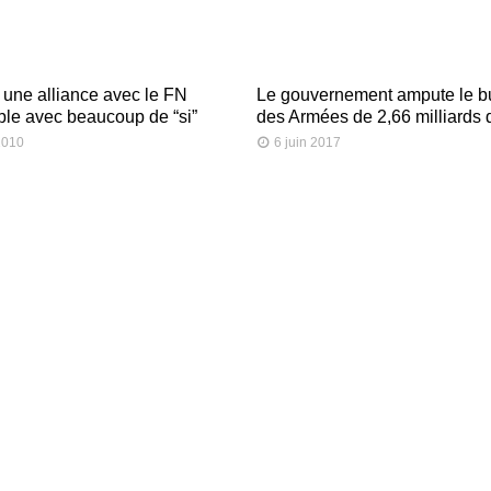
 une alliance avec le FN
Le gouvernement ampute le b
ble avec beaucoup de “si”
des Armées de 2,66 milliards 
2010
6 juin 2017