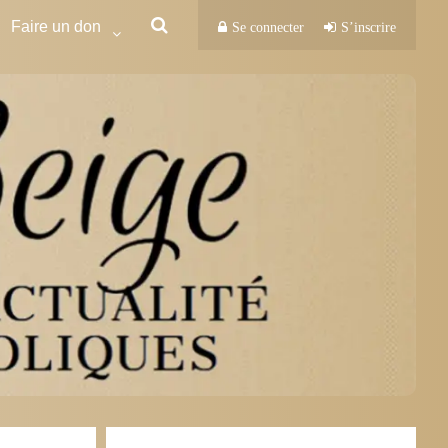
Faire un don
Se connecter
S’inscrire