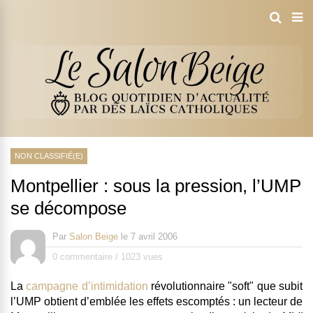
NON CLASSIFIÉ(E)
Montpellier : sous la pression, l’UMP
se décompose
Par
Salon Beige
le
7 avril 2006
0 commentaire
/
1023 vues
La
campagne d’intimidation
révolutionnaire "soft" que subit
l’UMP obtient d’emblée les effets escomptés : un lecteur de