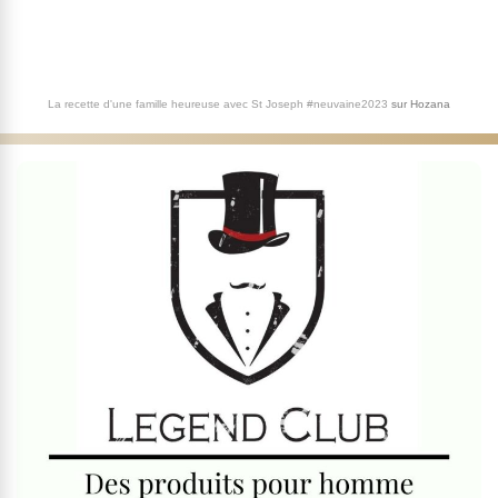
La recette d'une famille heureuse avec St Joseph #neuvaine2023
sur
Hozana