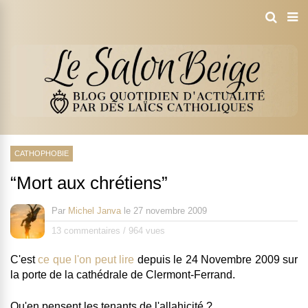
CATHOPHOBIE
“Mort aux chrétiens”
Par
Michel Janva
le
27 novembre 2009
13 commentaires
/
964 vues
C'est
ce que l'on peut lire
depuis le 24 Novembre 2009
sur
la porte de la cathédrale de Clermont-Ferrand
.
Qu'en pensent les tenants de l'allahicité ?