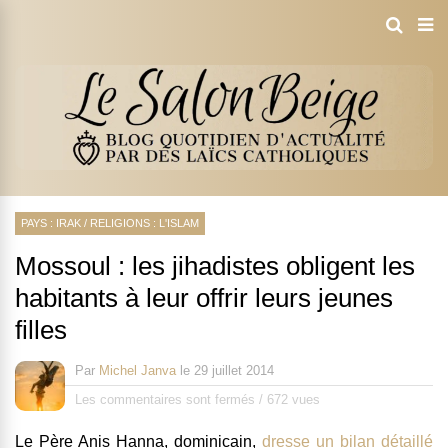
PAYS : IRAK
/
RELIGIONS : L'ISLAM
Mossoul : les jihadistes obligent les
habitants à leur offrir leurs jeunes
filles
Par
Michel Janva
le
29 juillet 2014
Les commentaires sont fermés
/
672 vues
Le Père Anis Hanna, dominicain,
dresse un bilan détaillé