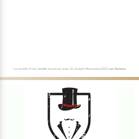
La recette d'une famille heureuse avec St Joseph #neuvaine2023
sur
Hozana