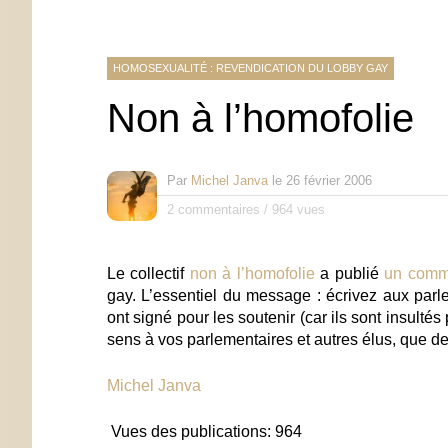
HOMOSEXUALITÉ : REVENDICATION DU LOBBY GAY
Non à l’homofolie
Par
Michel Janva
le
26 février 2006
2 commentaires
/
964 vues
Le collectif
non à l’homofolie
a publié
un comm
gay. L’essentiel du message :
écrivez aux parl
ont signé pour les soutenir (car ils sont insulté
sens à vos parlementaires et autres élus, que 
Michel Janva
Vues des publications:
964