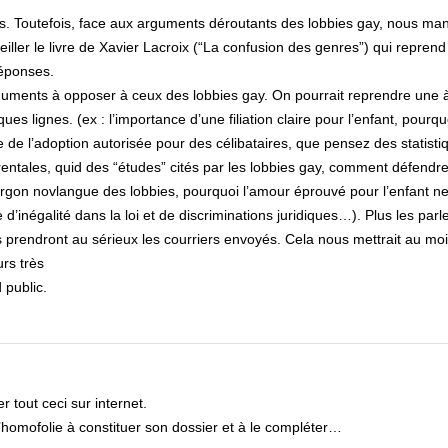
res. Toutefois, face aux arguments déroutants des lobbies gay, nous m
ller le livre de Xavier Lacroix (“La confusion des genres”) qui reprend
réponses.
’arguments à opposer à ceux des lobbies gay. On pourrait reprendre une 
es lignes. (ex : l’importance d’une filiation claire pour l’enfant, pourquo
ire de l’adoption autorisée pour des célibataires, que pensez des statisti
ntales, quid des “études” cités par les lobbies gay, comment défendre
rgon novlangue des lobbies, pourquoi l’amour éprouvé pour l’enfant ne 
d’inégalité dans la loi et de discriminations juridiques…). Plus les par
s prendront au sérieux les courriers envoyés. Cela nous mettrait au mo
urs très
 public.
r tout ceci sur internet.
 l’homofolie à constituer son dossier et à le compléter…