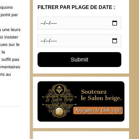
anquons
FILTRER PAR PLAGE DE DATE :
 point par
à une leurs
i insister
ques sur le
 la
suffit pas
lementaires
ins au