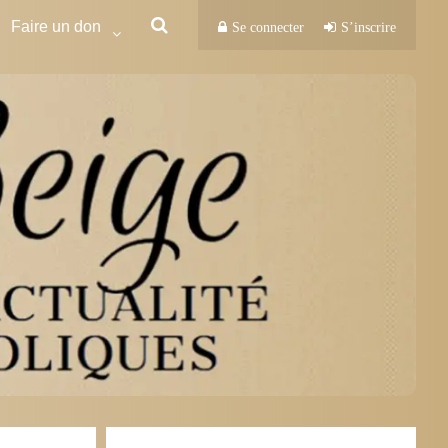
Faire un don
Se connecter
S’inscrire