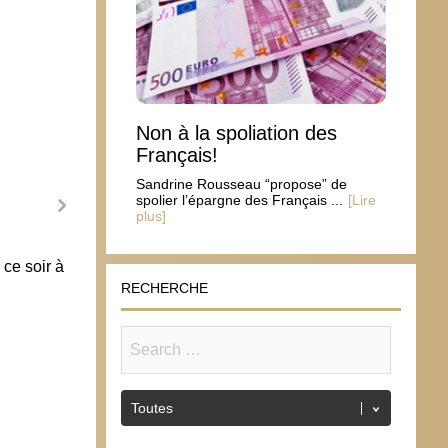
Non à la spoliation des
Français!
Sandrine Rousseau “propose” de
spolier l’épargne des Français ...
[Lire
plus]
ce soir à
Les militants LGBT n’aiment la
Maria
démocratie que lorsqu’elle sert leurs
d’une
RECHERCHE
intérêts
5 no
15 octobre 2013