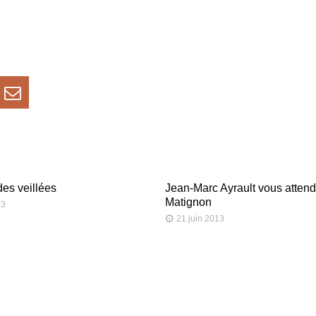
des veillées
Jean-Marc Ayrault vous attend 
Matignon
13
21 juin 2013