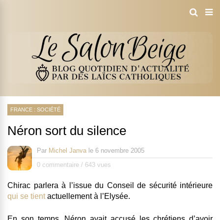
FRANCE : SOCIÉTÉ
Néron sort du silence
Par
Michel Janva
le
6 novembre 2005
0 commentaire
/
643 vues
Chirac parlera à l’issue du Conseil de sécurité intérieure
qui se tient
actuellement à l’Elysée.
En son temps, Néron avait accusé les chrétiens d’avoir