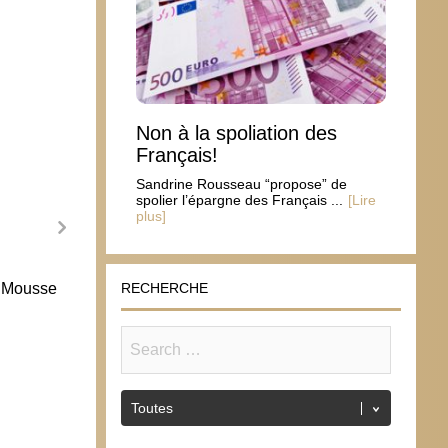
Non à la spoliation des
Français!
Sandrine Rousseau “propose” de
spolier l’épargne des Français ...
[Lire
plus]
T Mousse
Derrière l’idéologie du gender, le lobby
Le Par
RECHERCHE
LGBTQ
de la 
19 février 2014
12 j