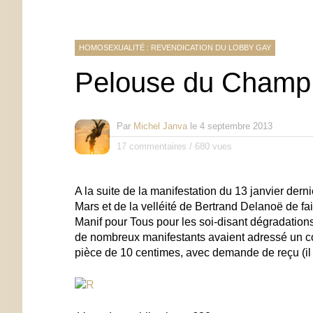
HOMOSEXUALITÉ : REVENDICATION DU LOBBY GAY
Pelouse du Champ de
Par
Michel Janva
le
4 septembre 2013
17 commentaires
/
680 vues
A la suite de la manifestation du 13 janvier der
Mars et de la velléité de Bertrand Delanoë de fa
Manif pour Tous pour les soi-disant dégradations 
de nombreux manifestants avaient adressé un cou
pièce de 10 centimes, avec demande de reçu (il n