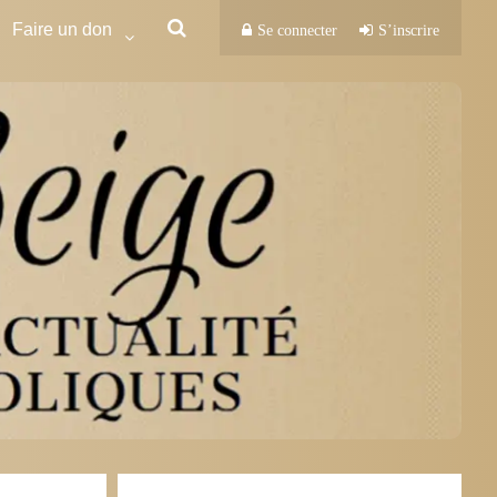
Faire un don
Se connecter
S’inscrire