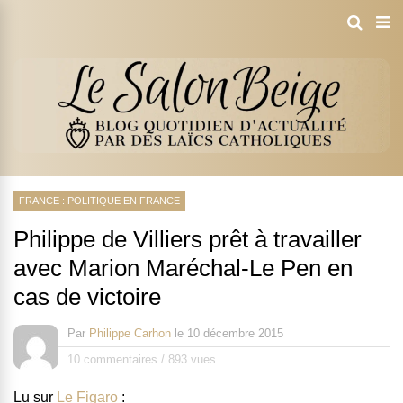
FRANCE : POLITIQUE EN FRANCE
Philippe de Villiers prêt à travailler
avec Marion Maréchal-Le Pen en
cas de victoire
Par
Philippe Carhon
le
10 décembre 2015
10 commentaires
/
893 vues
Lu sur
Le Figaro
: