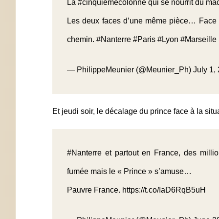
La
#cinquièmecolonne
qui se nourrit du ma
Les deux faces d’une même pièce… Face à c
chemin.
#Nanterre
#Paris
#Lyon
#Marseille
— PhilippeMeunier (@Meunier_Ph)
July 1,
Et jeudi soir, le décalage du prince face à la situa
#Nanterre
et partout en France, des milli
fumée mais le « Prince » s’amuse…
Pauvre France.
https://t.co/IaD6RqB5uH