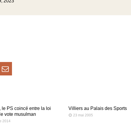
9, 2023
 le PS coincé entre la loi
Villiers au Palais des Sports
 le vote musulman
23 mai 2005
e 2014