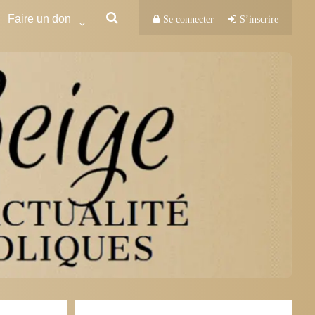
Faire un don
Se connecter
S’inscrire