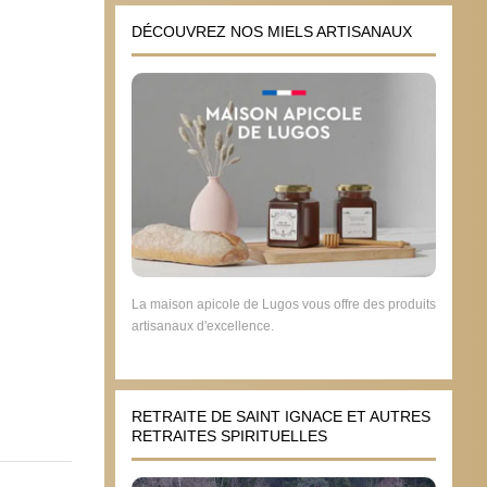
DÉCOUVREZ NOS MIELS ARTISANAUX
M. Ma
parei
d’enn
10 d
La maison apicole de Lugos vous offre des produits
artisanaux d'excellence.
RETRAITE DE SAINT IGNACE ET AUTRES
RETRAITES SPIRITUELLES