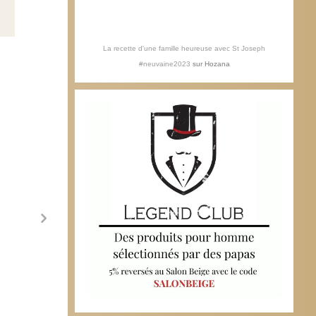
La recette d'une famille heureuse avec St Joseph
#neuvaine2023
sur
Hozana
Philippe de Villiers, satisfait de son
travail en Vendée
2 octobre 2010