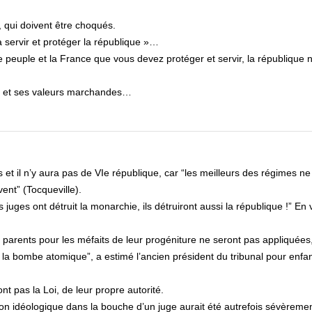
, qui doivent être choqués.
à servir et protéger la république »…
e peuple et la France que vous devez protéger et servir, la république n
ri et ses valeurs marchandes…
et il n’y aura pas de VIe république, car “les meilleurs des régimes ne
ent” (Tocqueville).
es juges ont détruit la monarchie, ils détruiront aussi la république !” En 
s parents pour les méfaits de leur progéniture ne seront pas appliquées
u la bombe atomique”, a estimé l’ancien président du tribunal pour enfa
nt pas la Loi, de leur propre autorité.
tion idéologique dans la bouche d’un juge aurait été autrefois sévèreme