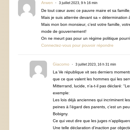
Arwen
3 juillet 2023, 9 h 16 min
De tout cœur avec ce pauvre maire et sa famille
Mais je suis atterrée devant sa « détermination 
Mais mon bon monsieur, c’est votre famille, votr
mode de gouvernement!
On ne meurt pas pour un régime politique pour
Connectez-vous pour pouvoir répondre
Giacomo
3 juillet 2023, 16 h 31 min
La Ve république vit ses derniers moments 
que ce que valent les hommes qui les serv
Mitterrand, lucide, n’a-t-il pas déclaré: “L
exemple:
Les lois déjà anciennes qui incriminent le
peines à l’égard des parents, c’est un pe
Bobigny.
Ce qui veut dire que les juges n’appliquero
Une telle déclaration d’inaction par objec