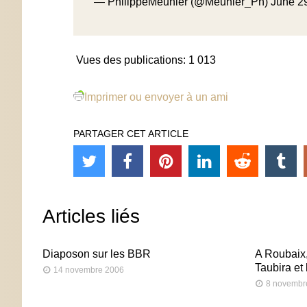
— PhilippeMeunier (@Meunier_Ph)
June 2
Vues des publications:
1 013
Imprimer ou envoyer à un ami
PARTAGER CET ARTICLE
Articles liés
Diaposon sur les BBR
A Roubaix,
Taubira et
14 novembre 2006
8 novembr