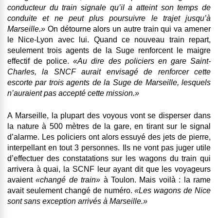
conducteur du train signale qu’il a atteint son temps de
conduite et ne peut plus poursuivre le trajet
jusqu’à
Marseille.»
On détourne alors un
autre train
qui va amener
le Nice-Lyon avec lui. Quand ce nouveau train repart,
seulement trois agents de la Suge renforcent le maigre
effectif de police.
«Au dire des policiers en gare Saint-
Charles, la SNCF aurait envisagé de renforcer cette
escorte par trois agents de la Suge de Marseille,
lesquels
n’auraient pas accepté cette mission
.»
A Marseille,
la plupart des voyous vont se disperser
dans
la nature à 500 mètres de la gare, en tirant sur le signal
d’alarme. Les policiers ont alors essuyé des jets de pierre,
interpellant en tout 3 personnes.
Ils ne vont pas juger utile
d’effectuer des constatations sur les wagons du train qui
arrivera à quai
, la SCNF leur ayant dit que les voyageurs
avaient
«changé de train»
à Toulon. Mais voilà : la rame
avait seulement changé de numéro.
«Les wagons de Nice
sont sans exception arrivés à Marseille.»