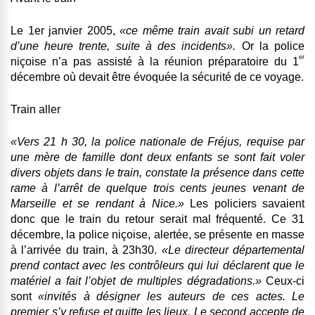
Le 1er janvier 2005,
«ce même train avait subi un retard
d’une heure trente, suite à des incidents».
Or
la police
er
niçoise n’a pas assisté à la réunion préparatoire du 1
décembre où devait être évoquée la sécurité de ce voyage
.
Train aller
«Vers 21 h 30, la police nationale de Fréjus, requise par
une mère de famille dont deux enfants se sont fait voler
divers objets dans le train, constate la présence dans cette
rame à l’arrêt de quelque
trois cents jeunes
venant de
Marseille et se rendant à Nice.»
Les policiers savaient
donc que le train du retour serait mal fréquenté. Ce 31
décembre, la police niçoise, alertée, se présente en masse
à l’arrivée du train, à
23h30
.
«Le directeur départemental
prend contact avec les contrôleurs qui lui déclarent que le
matériel a fait l’objet de multiples dégradations.»
Ceux-ci
sont
«invités à désigner les auteurs de ces actes.
Le
premier s’y refuse et quitte les lieux.
Le second accepte de