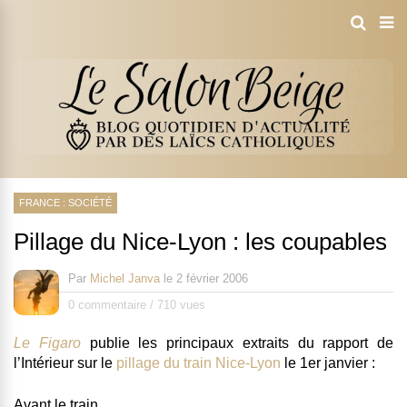
FRANCE : SOCIÉTÉ
Pillage du Nice-Lyon : les coupables
Par
Michel Janva
le
2 février 2006
0 commentaire
/
710 vues
Le Figaro
publie les principaux extraits du rapport de
l’Intérieur sur le
pillage du train Nice-Lyon
le 1er janvier :
Avant le train