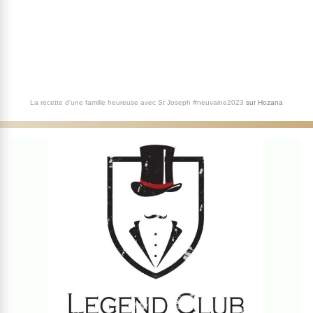
La recette d'une famille heureuse avec St Joseph #neuvaine2023
sur
Hozana