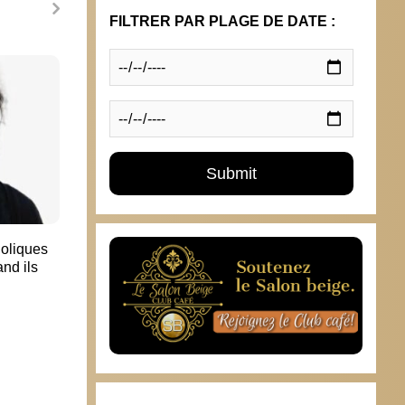
FILTRER PAR PLAGE DE DATE :
holiques
Soutenez la Marche pour la Vie
Marche
nd ils
consc
6 décembre 2025
25 n