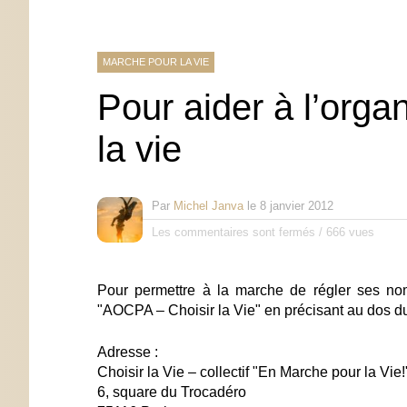
MARCHE POUR LA VIE
Pour aider à l’orga
la vie
Par
Michel Janva
le
8 janvier 2012
Les commentaires sont fermés
/
666 vues
Pour permettre à la marche de régler ses no
"
AOCPA – Choisir la Vie
" en précisant au dos 
Adresse :
Choisir la Vie – collectif "En Marche pour la Vie!
6, square du Trocadéro