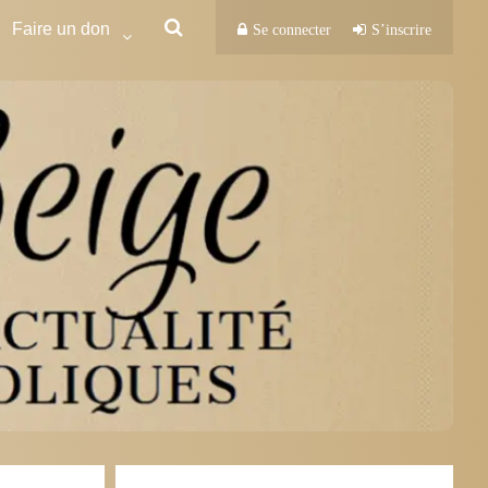
Faire un don
Se connecter
S’inscrire