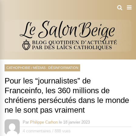
CATHOPHOBIE
/
MÉDIAS : DÉSINFORMATION
Pour les “journalistes” de
Franceinfo, les 360 millions de
chrétiens persécutés dans le monde
ne le sont pas vraiment
Par
Philippe Carhon
le
18 janvier 2023
4 commentaires
/
888 vues