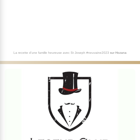
La recette d'une famille heureuse avec St Joseph #neuvaine2023
sur
Hozana