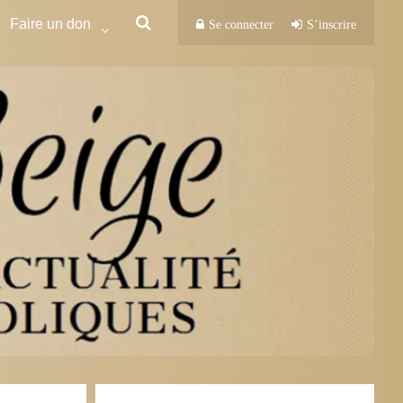
Faire un don
Se connecter
S’inscrire