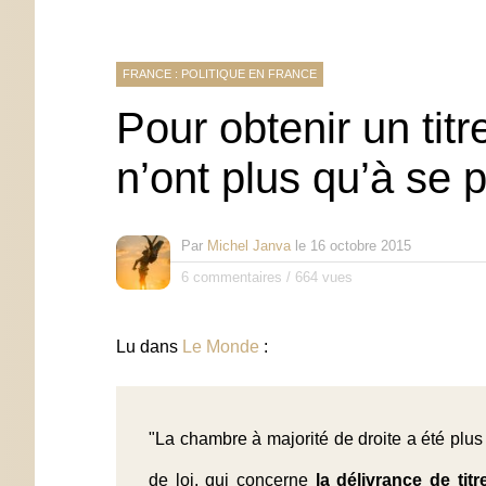
FRANCE : POLITIQUE EN FRANCE
Pour obtenir un titr
n’ont plus qu’à se p
Par
Michel Janva
le
16 octobre 2015
6 commentaires
/
664 vues
Lu dans
Le Monde
:
"La chambre à majorité de droite a été plus 
de loi, qui concerne
la délivrance de tit