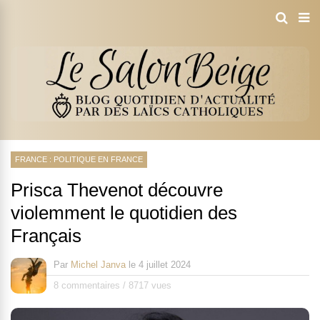
FRANCE : POLITIQUE EN FRANCE
Prisca Thevenot découvre
violemment le quotidien des
Français
Par
Michel Janva
le
4 juillet 2024
8 commentaires
/
8717 vues