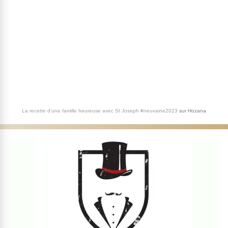
La recette d'une famille heureuse avec St Joseph #neuvaine2023
sur
Hozana