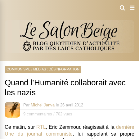
COMMUNISME
/
MÉDIAS : DÉSINFORMATION
Quand l’Humanité collaborait avec
les nazis
Par
Michel Janva
le
26 avril 2012
9 commentaires
/
702 vues
Ce matin, sur
RTL
, Eric Zemmour, réagissait à la
dernière
Une du journal communiste
, lui rappelant sa propre