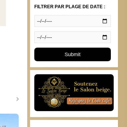
FILTRER PAR PLAGE DE DATE :
Réciprocité
Beauj
24 février 2010
8 ja