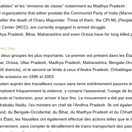
axalistes” et les “ennemis de classe” notamment au Madhya Pradesh :
 organizations that either predate the Communist Party of India (Marxis
 after the death of Charu Majumdar. Three of them, the CPI-ML (People
 Center (MCC), are currently engaged in armed struggle.
hya Pradesh, Bihar, Maharashtra and even Orissa have for long killed 
a/mcc.htm
 deux groupes les plus importants. Le premier est présent dans les Éta
ar, Orissa, Uttar Pradesh, Madhya Pradesh, Maharashtra, Bengale-Occ
6 districts), et le second se limite à ceux d’Andra Pradesh, Chhattisgar
e scissions en 1996 et 2003.
utien auprès des travailleurs ruraux sans terre extrêmement pauvres e
mploient fréquemment la violence, y compris l’assassinat, l’usage de 
meute et l’extorsion, pour arriver à leur fins. Le mouvement a été par e
drababu Naidu, l’ex-ministre en chef de l’Andhra Pradesh. Ils ont égal
and, du Bengale-Occidental, du Bihar, du Madhya Pradesh et du Chhatt
s États, les Naxalites ont également effectué des actions telles que le
uvernement, sans compter le déraillement de trains transportant des pa