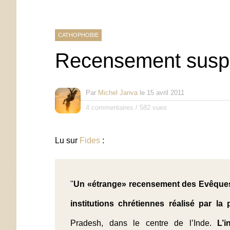
CATHOPHOBIE
Recensement suspe
Par
Michel Janva
le
15 avril 2011
4 commentaires
/
582 vues
Lu sur
Fides
:
"
Un «étrange» recensement des Evêques, 
institutions chrétiennes réalisé par la
Pradesh, dans le centre de l’Inde.
L’i