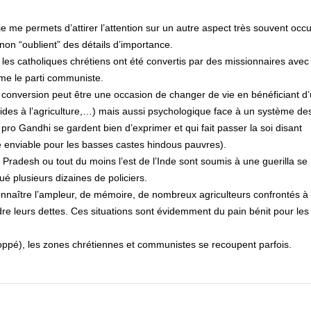
 me permets d’attirer l’attention sur un autre aspect très souvent occu
n “oublient” des détails d’importance.
s catholiques chrétiens ont été convertis par des missionnaires avec 
mme le parti communiste.
conversion peut être une occasion de changer de vie en bénéficiant d’
aides à l’agriculture,…) mais aussi psychologique face à un système de
ro Gandhi se gardent bien d’exprimer et qui fait passer la soi disant
e enviable pour les basses castes hindous pauvres).
adesh ou tout du moins l’est de l’Inde sont soumis à une guerilla se
é plusieurs dizaines de policiers.
nnaître l’ampleur, de mémoire, de nombreux agriculteurs confrontés à la
ndre leurs dettes. Ces situations sont évidemment du pain bénit pour les
oppé), les zones chrétiennes et communistes se recoupent parfois.