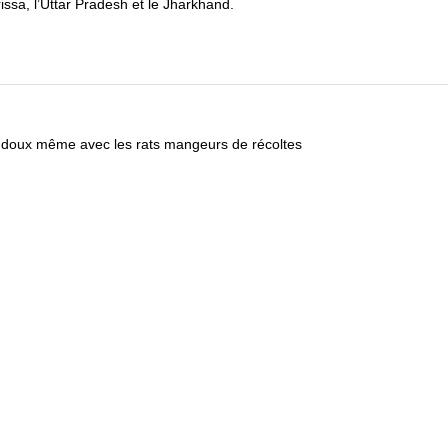
rissa, l’Uttar Pradesh et le Jharkhand.
rs doux même avec les rats mangeurs de récoltes