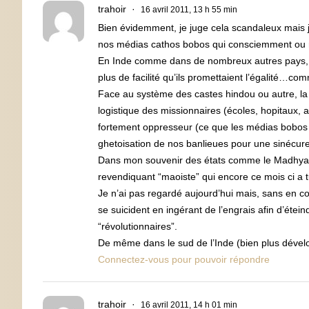
trahoir
16 avril 2011, 13 h 55 min
Bien évidemment, je juge cela scandaleux mais je
nos médias cathos bobos qui consciemment ou no
En Inde comme dans de nombreux autres pays, le
plus de facilité qu’ils promettaient l’égalité…co
Face au système des castes hindou ou autre, la 
logistique des missionnaires (écoles, hopitaux, 
fortement oppresseur (ce que les médias bobos p
ghetoisation de nos banlieues pour une sinécur
Dans mon souvenir des états comme le Madhya Pr
revendiquant “maoiste” qui encore ce mois ci a tu
Je n’ai pas regardé aujourd’hui mais, sans en co
se suicident en ingérant de l’engrais afin d’étei
“révolutionnaires”.
De même dans le sud de l’Inde (bien plus dével
Connectez-vous pour pouvoir répondre
trahoir
16 avril 2011, 14 h 01 min