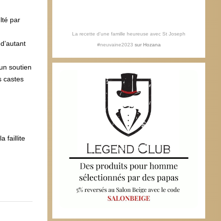
lté par
La recette d'une famille heureuse avec St Joseph
d’autant
#neuvaine2023
sur
Hozana
un soutien
s castes
 faillite