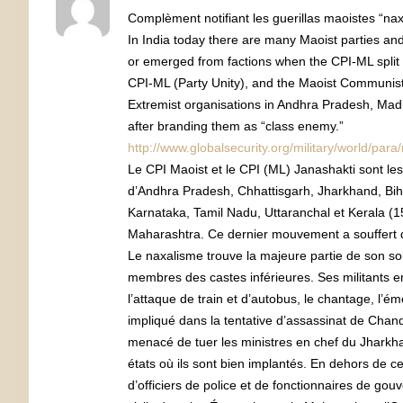
Complèment notifiant les guerillas maoistes “n
In India today there are many Maoist parties and
or emerged from factions when the CPI-ML split
CPI-ML (Party Unity), and the Maoist Communist
Extremist organisations in Andhra Pradesh, Mad
after branding them as “class enemy.”
http://www.globalsecurity.org/military/world/par
Le CPI Maoist et le CPI (ML) Janashakti sont les
d’Andhra Pradesh, Chhattisgarh, Jharkhand, Bih
Karnataka, Tamil Nadu, Uttaranchal et Kerala (15
Maharashtra. Ce dernier mouvement a souffert d
Le naxalisme trouve la majeure partie de son so
membres des castes inférieures. Ses militants e
l’attaque de train et d’autobus, le chantage, l’é
impliqué dans la tentative d’assassinat de Chan
menacé de tuer les ministres en chef du Jharkh
états où ils sont bien implantés. En dehors de ce
d’officiers de police et de fonctionnaires de go