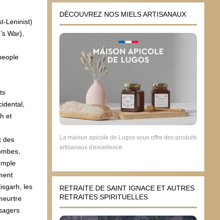
DÉCOUVREZ NOS MIELS ARTISANAUX
t-Leninist)
’s War),
people
ts
idental,
h et
La maison apicole de Lugos vous offre des produits
t des
artisanaux d'excellence.
bombes,
xemple
ement
isgarh, les
RETRAITE DE SAINT IGNACE ET AUTRES
RETRAITES SPIRITUELLES
 meurtre
ssagers