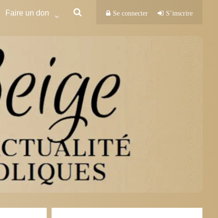
Faire un don
Se connecter
S’inscrire