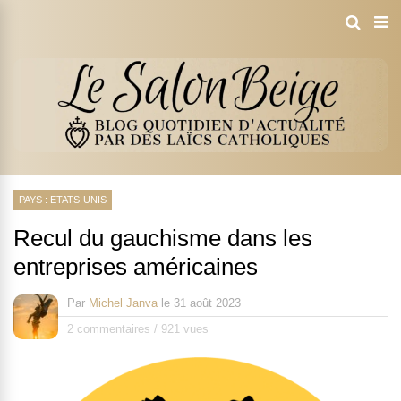
PAYS : ETATS-UNIS
Recul du gauchisme dans les
entreprises américaines
Par
Michel Janva
le
31 août 2023
2 commentaires
/
921 vues