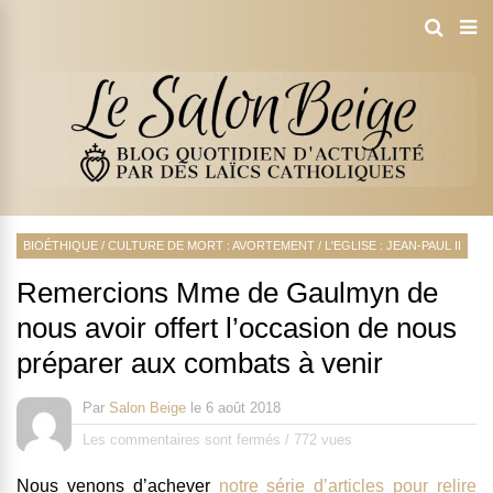
BIOÉTHIQUE
/
CULTURE DE MORT : AVORTEMENT
/
L'EGLISE : JEAN-PAUL II
Remercions Mme de Gaulmyn de
nous avoir offert l’occasion de nous
préparer aux combats à venir
Par
Salon Beige
le
6 août 2018
Les commentaires sont fermés
/
772 vues
Nous venons d’achever
notre série d’articles pour relire