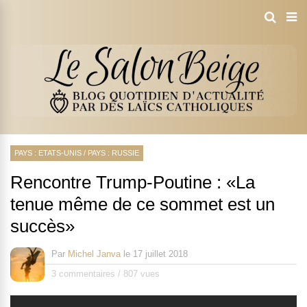
PAYS : ETATS-UNIS
/
PAYS : RUSSIE
Rencontre Trump-Poutine : «La
tenue même de ce sommet est un
succès»
Par
Michel Janva
le
17 juillet 2018
3 commentaires
/
807 vues