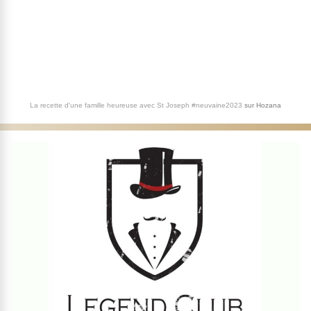
La recette d'une famille heureuse avec St Joseph #neuvaine2023
sur
Hozana