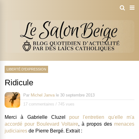
LIBERTÉ D'EXPRESSION
Ridicule
Par
Michel Janva
le
30 septembre 2013
17 commentaires
/
745 vues
Merci à Gabrielle Cluzel
pour l'entretien qu'elle m'a
accordé pour Boulevard Voltaire
, à propos des
menaces
judiciaires
de Pierre Bergé. Extrait :