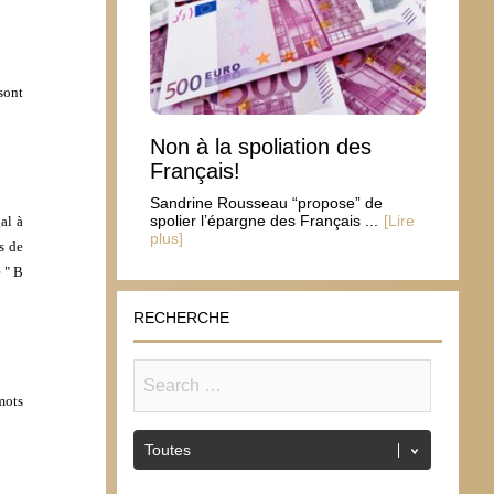
sont
Non à la spoliation des
Français!
Sandrine Rousseau “propose” de
spolier l’épargne des Français ...
[Lire
al à
plus]
s de
 " B
RECHERCHE
mots