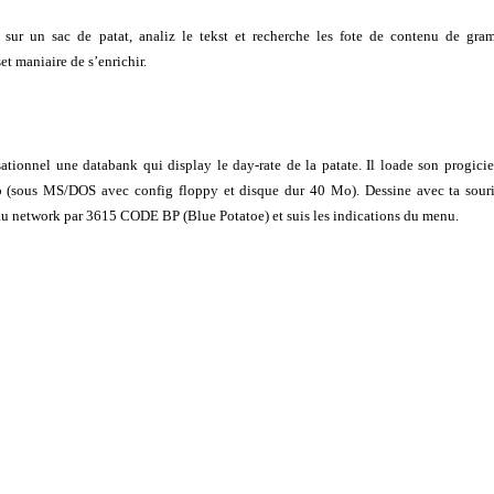
 sur un sac de patat, analiz le tekst et recherche les fote de contenu de gram
et maniaire de s’enrichir.
tionnel une databank qui display le day-rate de la patate. Il loade son progicie
ap (sous MS/DOS avec config floppy et disque dur 40 Mo). Dessine avec ta souri
 au network par 3615 CODE BP (Blue Potatoe) et suis les indications du menu.