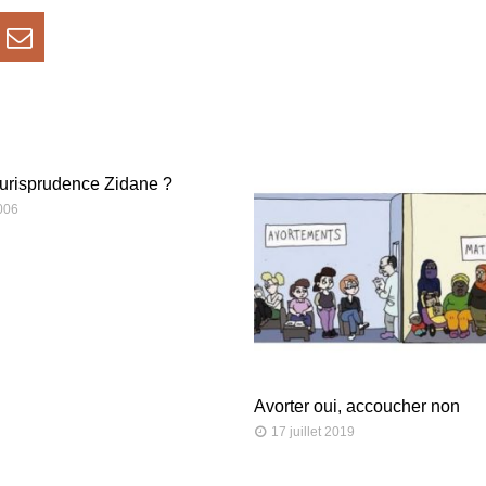
jurisprudence Zidane ?
2006
Avorter oui, accoucher non
17 juillet 2019