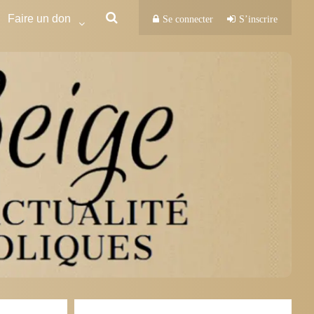
Faire un don
Se connecter
S’inscrire