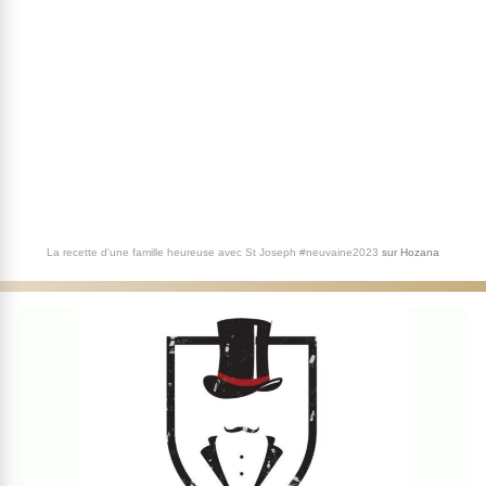
La recette d'une famille heureuse avec St Joseph #neuvaine2023
sur
Hozana