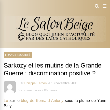
FRANCE : SOCIÉTÉ
Sarkozy et les mutins de la Grande
Guerre : discrimination positive ?
Par
Philippe Carhon
le
13 novembre 2008
2 commentaires
/
860 vues
Lu
sur le
blog de Bernard Antony
sous la plume de
Yann
Baly
: